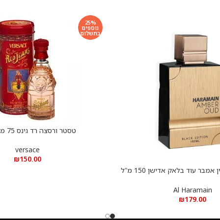
25%
נוספים
בתשלום
טסטר ורסצה רד גינס 75 מ”ל אדט
הוספה לסל
versace
₪
150.00
טסטר אל חרמיין אמבר עוד בלאק אדישן 150 מ”ל
א.ד.פ
Al Haramain
₪
179.00