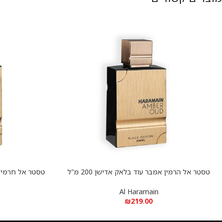
טסטר אל הרמין אמבר עוד בלאק אדישן 200 מ”ל
הוספה לסל
הוספה לסל
א.ד.פ
Al Haramain
₪
219.00