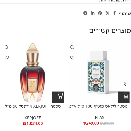
שיתוף:
מוצרים קשורים
טסטר לילאס מוטיף 100 מ”ל אדפ
טסטר XERJOFF אורינטל 50 מ”ל
א.ד.פ Alexandria Orientale Xerjoff
LELAS
XERJOFF
₪
249.00
₪
1,034.00
₪
299.00