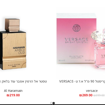
ורסצ’ה ברייט קריסטל 90 מ”ל א.ד.ט -VERSACE
הוספה לסל
BRIGHT CRYSTAL EDT 
א.ד.פ
Al Haramain
versace
₪
219.00
₪
269.00
₪
399.00