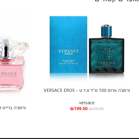
ורסצ’ה ארוס 100 מ”ל א.ד.ט – VERSACE EROS
הוספה לסל
100m”l EDT
versace
הוספה לסל
₪
199.00
₪
299.00
90m”l