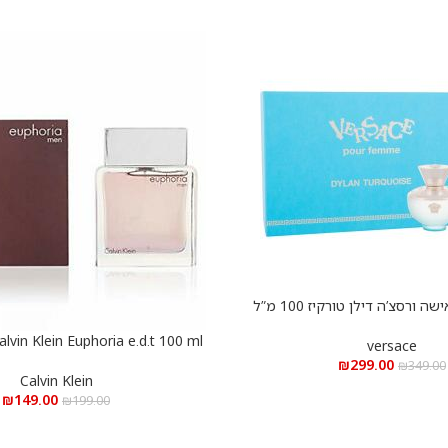
מארז בושם לאישה ורסצ’ה דילן טורקיז 100 מ”ל
א.ד.ט + בושם 10 מ”ל + ג’ל גוף 100 מ”ל + ג’ל
הוספה לסל
רחצה 100 מ”ל
versace
אופוריה א.ד.ט 100 מ”ל
₪
299.00
₪
349.00
Calvin Klein
₪
149.00
₪
199.00