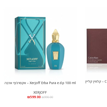
Calvin Klein Euphoria e.d.t 100 ml – קלווין קליין
Xerjoff Erba Pura e.d.p 100 ml – אקסרג’וף ארבה
הוספה לסל
פורה א.ד.פ 100 מ”ל
XERJOFF
₪
599.00
₪
990.00