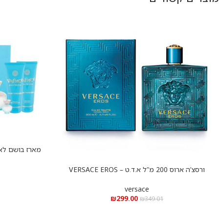
הוספה לסל
ורסצ’ה ארוס 200 מ”ל א.ד.ט – VERSACE EROS
הוספה לסל
200ML EDT
versace
₪
299.00
₪
349.01