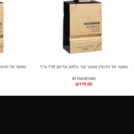
טסטר אל חרמיין אמבר עוד בלאק אדישן 150 מ”ל
הוספה לסל
הוספה לסל
א.ד.פ
Al Haramain
₪
179.00