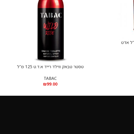
טסטר טבאק ווילד רייד א.ד.ט 125 מ”ל
הוספה לסל
TABAC
₪
99.00