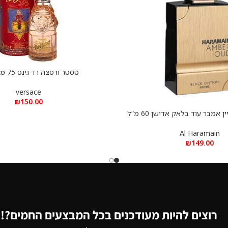
טסטר ורסצה רד גינס 75 מ”ל אדט
הוספה לסל
versace
₪
150.00
טסטר אל חרמיין אמבר עוד בלאק אדישן 60 מ”ל
א.ד.פ
Al Haramain
₪
149.00
רוצים להיות מעודכנים בכל המבצעים החמים?!