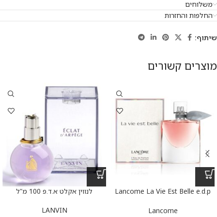
משלוחים
החלפות והחזרות
שיתוף:
מוצרים קשורים
Lancome La Vie Est Belle e.d.p
לנווין אקלט א.ד.פ 100 מ”ל
100 ml – לנקום לה ויה בל א.ד.פ
100 מ”ל
LANVIN
Lancome