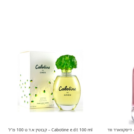
Dsquared2 Wood e.d.t 10 – דיסקווארד ווד
Cabotine e.d.t 100 ml – קבוטין א.ד.ט 100 מ”ל
הוספה לסל