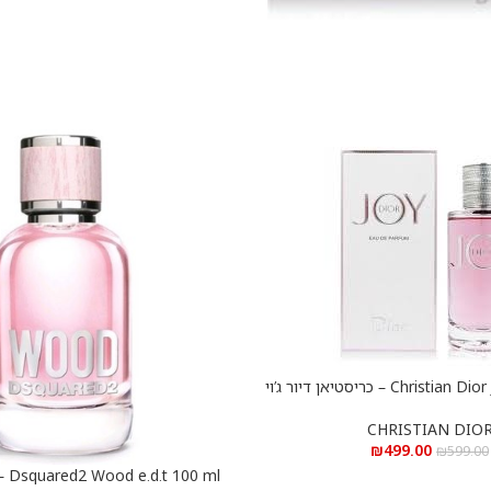
Christian Dior Joy e.d.p 90 ml – כריסטיאן דיור ג’וי
א.ד.פ 90 מ”ל
CHRISTIAN DIO
₪
499.00
₪
599.00
0 ml
הוספה לסל