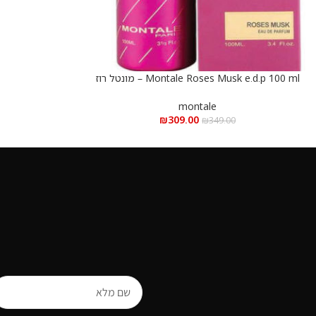
Montale Roses Musk e.d.p 100 ml – מונטל רוז
הוספה לסל
מאסק א.ד.פ 100 מ”ל
montale
₪
309.00
₪
349.00