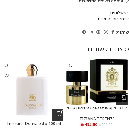
הוסף לרשימת המשאלות
משלוחים
החלפות והחזרות
שיתוף:
מוצרים קשורים
קירקי אקסטריט מבית טיזיאנה טרנזי
א.ד.פ 100 מ”ל Kirke Extrait De
Parfum 100 ml
TIZIANA TERENZI
Trussardi Donna e.d.p 100 ml –
₪
495.00
₪
991.00
טרוסרדי דונה א.ד.פ 100 מ”ל