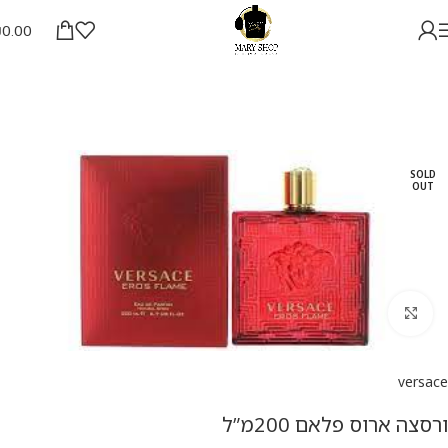
₪
0.00
SOLD
OUT
להגדלת התמונה
versace
ורסצה ארוס פלאם 200מ”ל