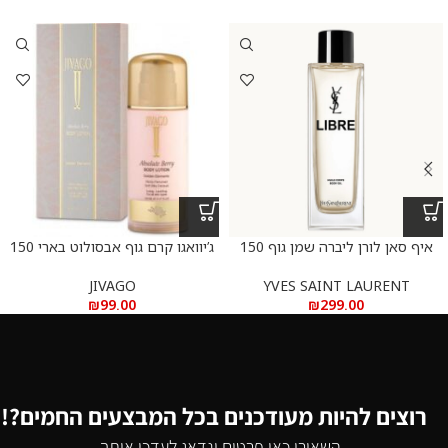
איף סאן לורן ליברה שמן גוף 150
ג’יוואגו קרם גוף אבסולוט בארי 150
מ”ל
מ”ל
JIVAGO
YVES SAINT LAURENT
₪
99.00
₪
299.00
רוצים להיות מעודכנים בכל המבצעים החמים?!
השאירו כאן פרטים ונדאג לעדכן אותך...