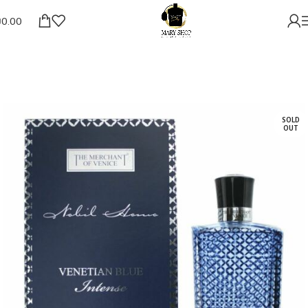
₪
0.00
SOLD
OUT