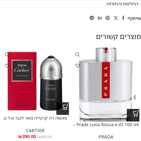
החלפות והחזרות
שיתוף:
מוצרים קשורים
פאשה דה קרטייה נואר לגבר א.ד.ט
100 מ”ל
Prada Luna Rossa e.d.t 100 ml –
CARTIER
פראדה לונה רוסה א.ד.ט 100 מ”ל
₪
390.00
PRADA
₪
489.00