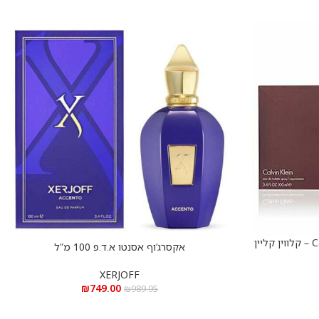
Calvin Klein Euphoria e.d.t 100 ml – קלווין קליין
אקסרג’וף אסנטו א.ד.פ 100 מ”ל
הוספה לסל
XERJOFF
₪
749.00
₪
989.95