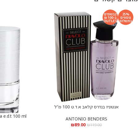
25%
2בשמים
נוספים
ב-100 ₪
בתשלום
OUTLET
אנטוניו בנדרס קלאב א.ד.ט 100 מ”ל
הוספה לסל
הוספה לסל
ANTONIO BENDERS
רו
₪
89.00
₪
119.00