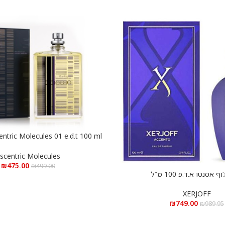
הוספה לסל
מולקולה 01 פסים א.ד.ט 100 מ”ל
scentric Molecules
₪
475.00
₪
499.00
 אסנטו א.ד.פ 100 מ”ל
XERJOFF
₪
749.00
₪
989.95