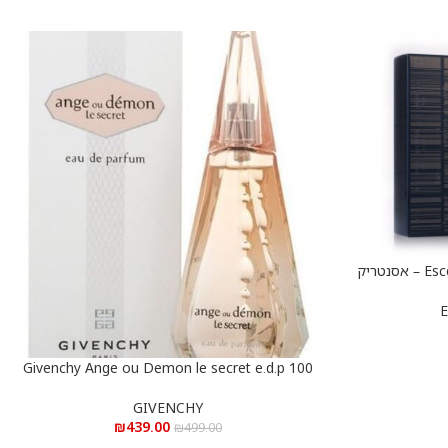
Escentric Molecules 01 e.d.t 100 ml – אסנטריק
E
Givenchy Ange ou Demon le secret e.d.p 100
הוספה לסל
ml – ג’יבנשי אנג’ או דמון לה סיקרט א.ד.פ 100 מ”ל
GIVENCHY
₪
439.00
₪
499.00