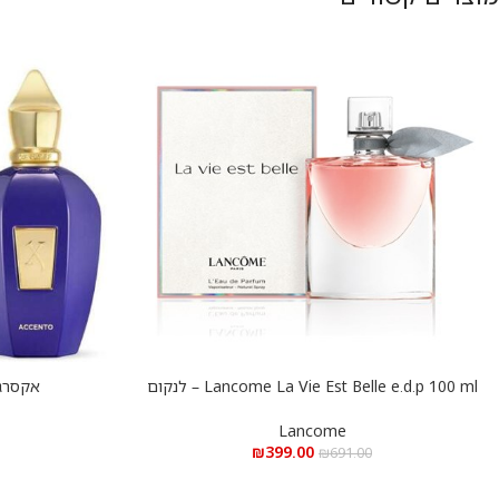
Lancome La Vie Est Belle e.d.p 100 ml – לנקום
אקסרג’וף
הוספה לסל
הוספה לסל
לה ויה בל א.ד.פ 100 מ”ל
Lancome
₪
399.00
₪
691.00