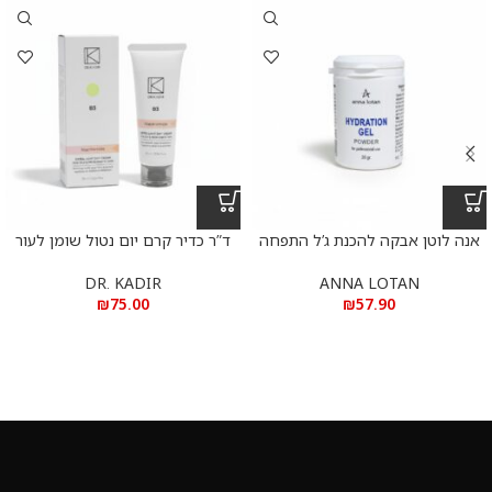
אנה לוטן אבקה להכנת ג’ל התפחה
ד”ר כדיר קרם יום נטול שומן לעור
35 גרם Anna Lotan H ydration
שמן ובעייתי75 מ”ל – Dr. Kadir B3
Extra Light Day Cream
Gel
DR. KADIR
ANNA LOTAN
₪
75.00
₪
57.90