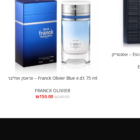
Escentric Molecules 01 e.d.t 100 ml – אסנטריק
E
Franck Olivier Blue e.d.t 75 ml – פראנק אוליבר
הוספה לסל
בלו א.ד.ט 75 מ”ל
FRANCK OLIVIER
₪
150.00
₪
249.00