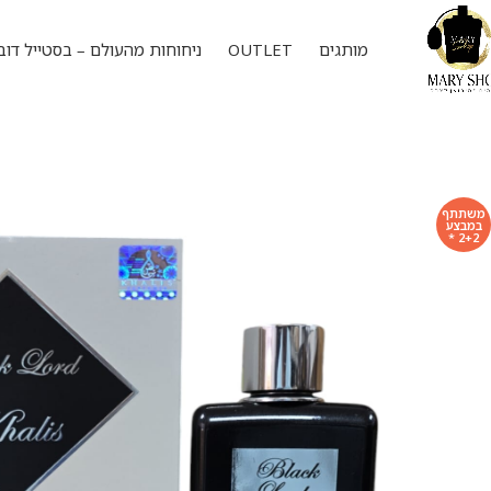
מותגים
OUTLET
ניחוחות מהעולם – בסטייל דוב
משתתף
במבצע
2+2 *