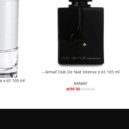
Armaf Club De Nuit Intense e.d.t 105 ml –
הוספה לסל
ארמאף קלאב דה נויט אינטנס א.ד.ט 105 מ”ל
הוספה לסל
ARMAF
רו
₪
99.00
₪
199.00