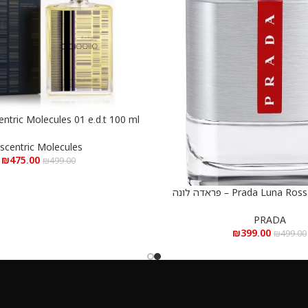
הוספה לסל
מולקולה 01 פסים א.ד.ט 100 מ”ל
scentric Molecules
₪
475.00
₪
499.00
Prada Luna Rossa e.d.t 100 ml – פראדה לונה
סה א.ד.ט 100 מ”ל
PRADA
₪
399.00
₪
499.00