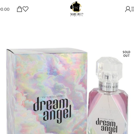
₪
0.00
SOLD
OUT