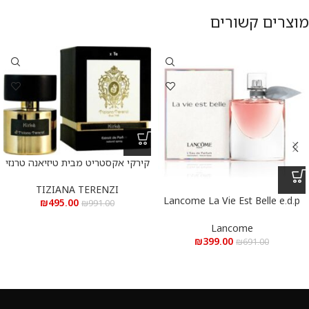
מוצרים קשורים
קירקי אקסטריט מבית טיזיאנה טרנזי
א.ד.פ 100 מ”ל Kirke Extrait De
Parfum 100 ml
TIZIANA TERENZI
Lancome La Vie Est Belle e.d.p
₪
495.00
₪
991.00
100 ml – לנקום לה ויה בל א.ד.פ
100 מ”ל
Lancome
₪
399.00
₪
691.00