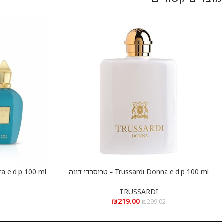
Trussardi Donna e.d.p 100 ml – טרוסרדי דונה
הוספה לסל
הוספה לסל
א.ד.פ 100 מ”ל
פ
TRUSSARDI
₪
219.00
₪
299.02