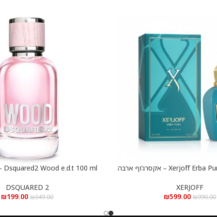
Xerjoff Erba Pura e.d.p 100 ml – אקסרג’וף ארבה
0 ml
הוספה לסל
ורה א.ד.פ 100 מ”ל
א.ד.ט 100 מ”ל
DSQUARED 2
XERJOFF
₪
199.00
₪
599.00
₪
349.00
₪
990.00