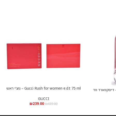
Gucci Rush for women e.d.t 75 ml – גוצ’י ראש
הוספה לסל
Dsquared2 Wood e.d.t 10 – דיסקווארד ווד
לאישה א.ד.ט 75 מ”ל
GUCCI
₪
239.00
₪
439.00