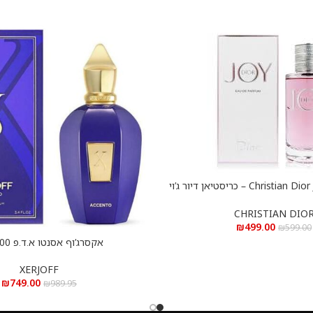
Christian Dior Joy e.d.p 90 ml – כריסטיאן דיור ג’וי
א.ד.פ 90 מ”ל
CHRISTIAN DIO
₪
499.00
₪
599.00
אקסרג’וף אסנטו א.ד.פ 100 מ”ל
הוספה לסל
XERJOFF
₪
749.00
₪
989.95