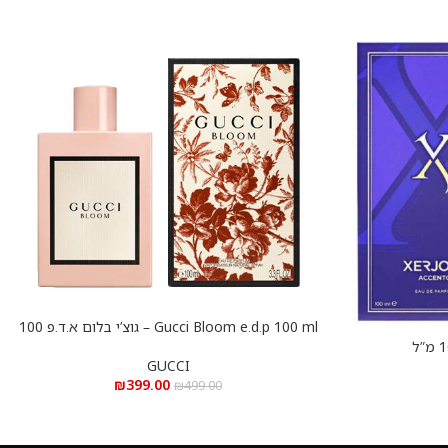
Gucci Bloom e.d.p 100 ml – גוצ’י בלום א.ד.פ 100
הוספה לסל
מ”ל
GUCCI
₪
399.00
₪
499.00