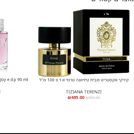
הוספה לסל
קירקי אקסטריט מבית טיזיאנה טרנזי א.ד.פ 100 מ”ל
הוספה לסל
Kirke Extrait De Parfum 100 ml
R
TIZIANA TERENZI
₪
495.00
₪
991.00