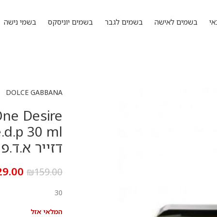
אי
בשמים לאישה
בשמים לגבר
בשמים יוניסקס
בשמי נישה
DOLCE GABBANA
ne Desire
דזייר א.ד.פ 30 מ”ל
29.00
₪
159.00
30
המלאי אזל