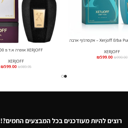
Xerjoff Erba Pura e.d.p 100 ml – אקסרג’וף ארבה
ורה א.ד.פ 100 מ”ל
XERJOFF אופרה א.ד.פ 100 מ”ל
הוספה לסל
XERJOFF
₪
599.00
₪
990.00
XERJOFF
₪
599.00
₪
989.95
רוצים להיות מעודכנים בכל המבצעים החמים?!