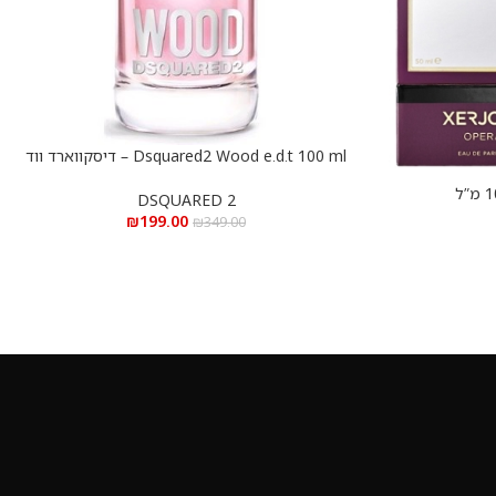
Dsquared2 Wood e.d.t 100 ml – דיסקווארד ווד
הוספה לסל
א.ד.ט 100 מ”ל
DSQUARED 2
₪
199.00
₪
349.00