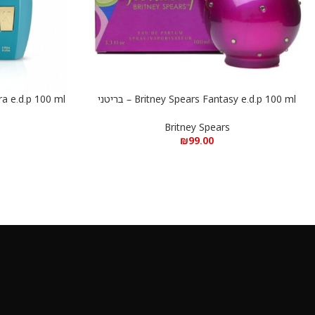
Britney Spears Fantasy e.d.p 100 ml – בריטני
הוספה לסל
הוספה לסל
ספירס פנטזי א.ד.פ 100 מ”ל
פ
Britney Spears
₪
99.00