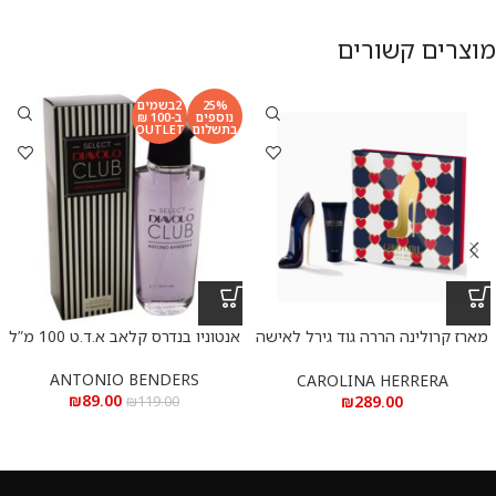
מוצרים קשורים
25%
2בשמים
נוספים
ב-100 ₪
בתשלום
OUTLET
מארז קרולינה הררה גוד גירל לאישה
אנטוניו בנדרס קלאב א.ד.ט 100 מ”ל
א.ד.פ
ANTONIO BENDERS
CAROLINA HERRERA
₪
89.00
₪
289.00
₪
119.00