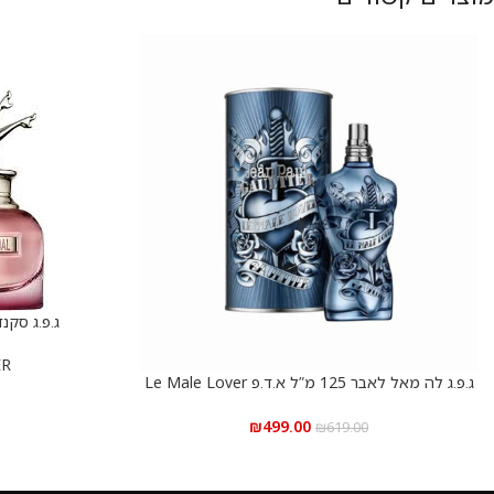
ג.פ.ג סקנדל נייט 80 מ
הוספה לסל
ER
ג.פ.ג לה מאל לאבר 125 מ”ל א.ד.פ Le Male Lover
הוספה לסל
Jean Paul Gaultier
₪
499.00
₪
619.00