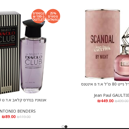
25%
2בשמים
נוספים
ב-100 ₪
בתשלום
OUTLET
”ל א.ד.פ אינטנס
Jean Paul GAULTI
אנטוניו בנדרס קלאב א.ד.ט 100 מ”ל
הוספה לסל
₪
449.00
₪
499.00
NTONIO BENDERS
₪
89.00
₪
119.00