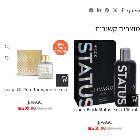
שיתוף:
מוצרים קשורים
25%
נוספים
בתשלום
Jivago Or Pure for women e.d.p
100 ml – ג’יוואגו אור פיור לאישה
א.ד.פ 100 מ”ל
JIVAGO
₪
295.00
₪
399.00
Jivago Black Status e.d.p 100 ml
– ג’יוואגו סטטוס בלאק א.ד.פ 100
מ”ל
JIVAGO
₪
269.00
₪
399.00