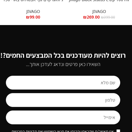
– ג’יוואגו סטטוס בלאק א.ד.פ 100
מ”ל
מ”ל
JIVAGO
JIVAGO
₪
99.00
₪
269.00
₪
399.00
רוצים להיות מעודכנים בכל המבצעים החמים?!
השאירו כאן פרטים ונדאג לעדכן אותך...
אני מאשר/ת שקראתי והבנתי את תנאי השימוש ואת מדיניות הפרטיות