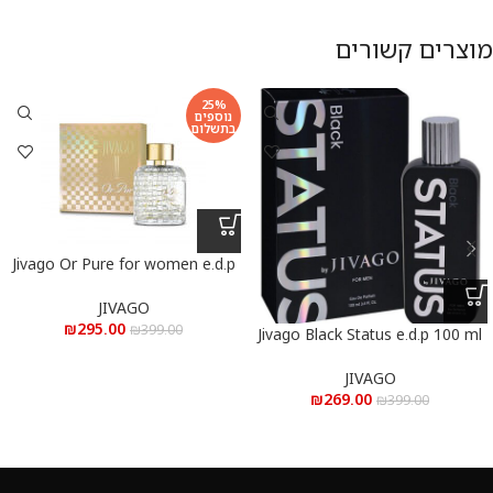
מוצרים קשורים
25%
נוספים
בתשלום
Jivago Or Pure for women e.d.p
100 ml – ג’יוואגו אור פיור לאישה
א.ד.פ 100 מ”ל
JIVAGO
₪
295.00
₪
399.00
Jivago Black Status e.d.p 100 ml
– ג’יוואגו סטטוס בלאק א.ד.פ 100
מ”ל
JIVAGO
₪
269.00
₪
399.00