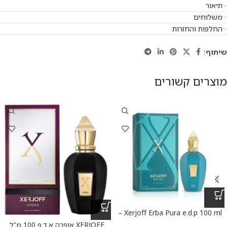
תיאור
משלוחים
החלפות והחזרות
שיתוף:
מוצרים קשורים
Xerjoff Erba Pura e.d.p 100 ml –
אקסרג’וף ארבה פורה א.ד.פ 100 מ”ל
XERJOFF אופרה א.ד.פ 100 מ”ל