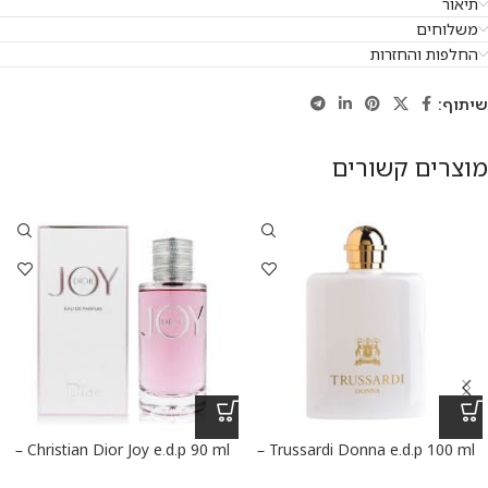
תיאור
משלוחים
החלפות והחזרות
שיתוף:
מוצרים קשורים
Christian Dior Joy e.d.p 90 ml –
Trussardi Donna e.d.p 100 ml –
טרוסרדי דונה א.ד.פ 100 מ”ל
כריסטיאן דיור ג’וי א.ד.פ 90 מ”ל