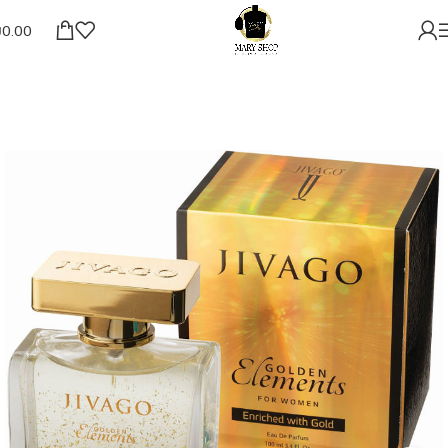
₪
0.00