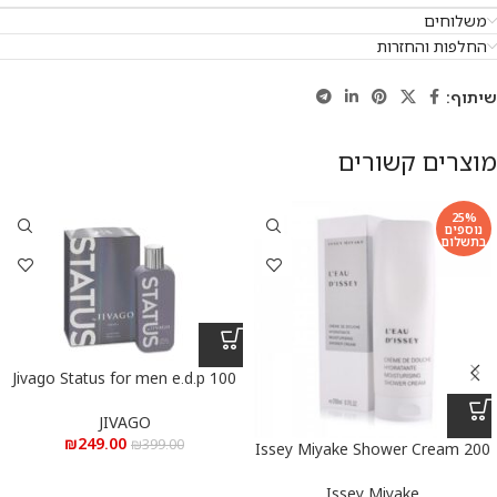
משלוחים
החלפות והחזרות
שיתוף:
מוצרים קשורים
25%
נוספים
בתשלום
Jivago Status for men e.d.p 100
ml – ג’יוואגו סטאטוס לגבר א.ד.פ
100 מ”ל
JIVAGO
₪
249.00
₪
399.00
Issey Miyake Shower Cream 200
ml – איסי מיאקי קרם מקלחת 200
מ”ל
Issey Miyake