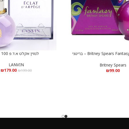
Britney Spears Fantasy e.d.p 100 ml – בריטני
לנווין אקלט א.ד.פ 100 מ”ל
הוספה לסל
פנטזי א.ד.פ 100 מ”ל
LANVIN
Britney Spears
₪
179.00
₪
99.00
₪
199.00