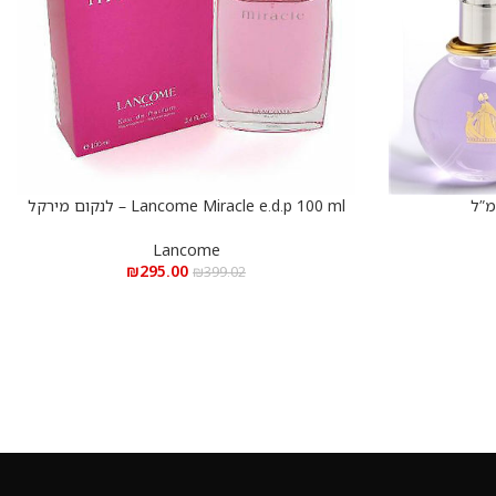
Lancome Miracle e.d.p 100 ml – לנקום מירקל
הוספה לסל
א.ד.פ 100 מ”ל
Lancome
₪
295.00
₪
399.02