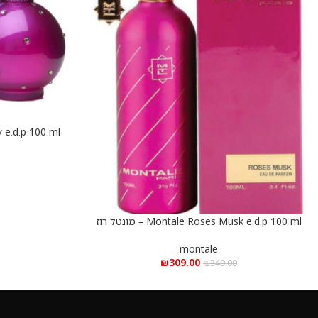
הוספה לסל
ספירס 
Montale Roses Musk e.d.p 100 ml – מונטל רוז
הוספה לסל
מאסק א.ד.פ 100 מ”ל
montale
₪
309.00
₪
349.00