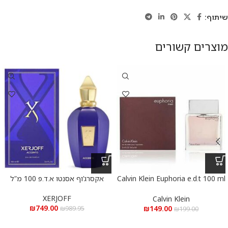
שיתוף:
מוצרים קשורים
Calvin Klein Euphoria e.d.t 100 ml
אקסרג’וף אסנטו א.ד.פ 100 מ”ל
– קלווין קליין אופוריה א.ד.ט 100
מ”ל
XERJOFF
Calvin Klein
₪
749.00
₪
149.00
₪
989.95
₪
199.00