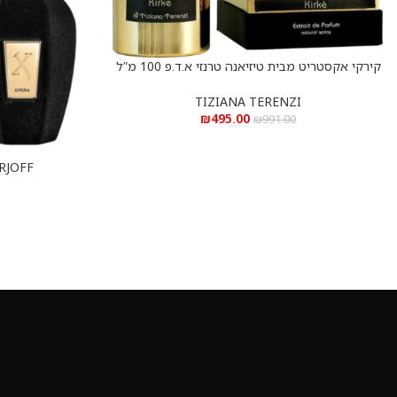
קירקי אקסטריט מבית טיזיאנה טרנזי א.ד.פ 100 מ”ל
הוספה לסל
Kirke Extrait De Parfum 100 ml
TIZIANA TERENZI
₪
495.00
₪
991.00
XERJOFF אופרה א.ד.פ
הוספה לסל