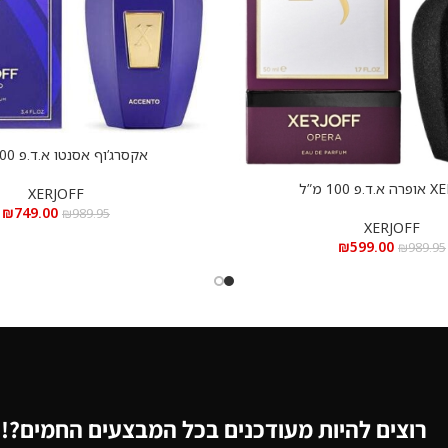
אקסרג’וף אסנטו א.ד.פ 100 מ”ל
הוספה לסל
 100 מ”ל
XERJOFF
₪
749.00
₪
989.95
XERJOFF
₪
599.00
₪
989.95
רוצים להיות מעודכנים בכל המבצעים החמים?!