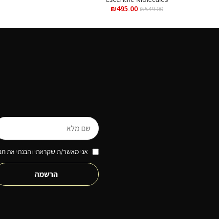
₪
495.00
₪
549.00
אני מאשר/ת שקראתי והבנתי את תנא
הרשמה