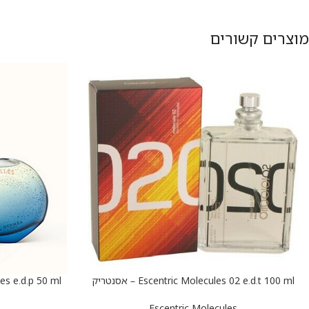
מוצרים קשורים
Escentric Molecules 02 e.d.t 100 ml – אסנטריק
הוספה לסל
הוספה לסל
מולקולה 02 א.ד.ט 100 מ”ל
הרמס אמבר ד
Escentric Molecules