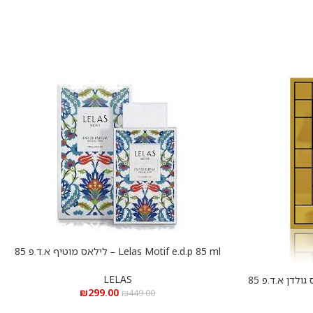
Lelas Motif e.d.p 85 ml – לילאס מוטיף א.ד.פ 85
הוספה לסל
מ”ל
LELAS
Lelas Golden e.d.p 85 ml – לילאס גולדן א.ד.פ 85
₪
299.00
₪
449.00