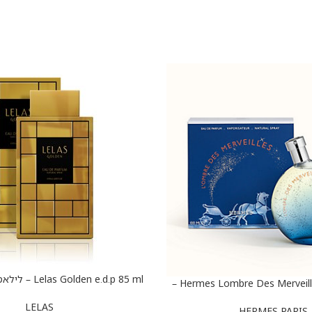
הוספה לסל
Hermes Lombre Des Merveilles e.d.p 50 ml –
מ”ל
ה מארווילס א.ד.פ 50 מ”ל
LELAS
HERMES PARIS