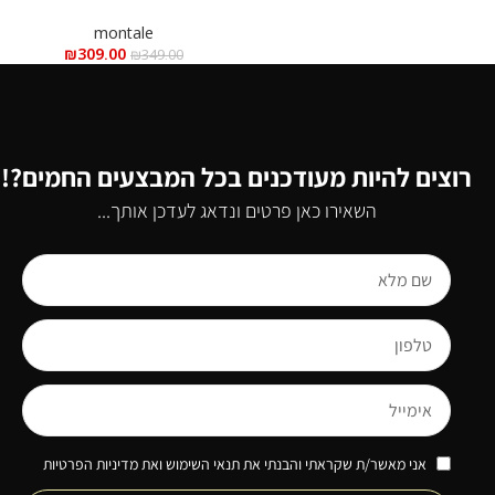
ml – מונטל רוז מאסק א.ד.פ 100
מ”ל
montale
₪
309.00
₪
349.00
רוצים להיות מעודכנים בכל המבצעים החמים?!
השאירו כאן פרטים ונדאג לעדכן אותך...
אני מאשר/ת שקראתי והבנתי את תנאי השימוש ואת מדיניות הפרטיות