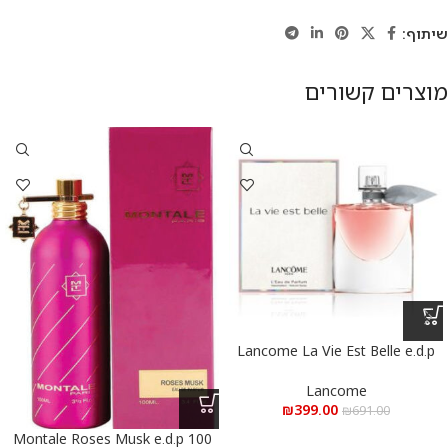
שיתוף:
מוצרים קשורים
Lancome La Vie Est Belle e.d.p
100 ml – לנקום לה ויה בל א.ד.פ
100 מ”ל
Lancome
₪
399.00
₪
691.00
Montale Roses Musk e.d.p 100