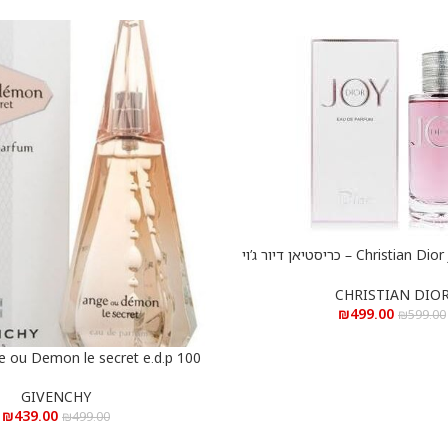
Christian Dior Joy e.d.p 90 ml – כריסטיאן דיור ג’וי
א.ד.פ 90 מ”ל
CHRISTIAN DIO
₪
499.00
₪
599.00
e ou Demon le secret e.d.p 100
הוספה לסל
ml – ג’יבנשי אנג’ או דמון לה סיקרט א.ד.פ 100 מ”ל
GIVENCHY
₪
439.00
₪
499.00