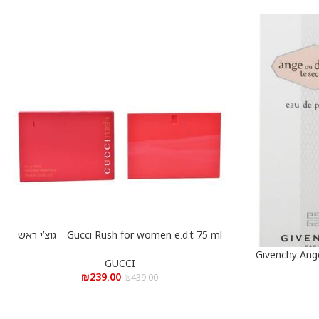
Gucci Rush for women e.d.t 75 ml – גוצ’י ראש
הוספה לסל
לאישה א.ד.ט 75 מ”ל
Givenchy Ang
GUCCI
₪
239.00
₪
439.00