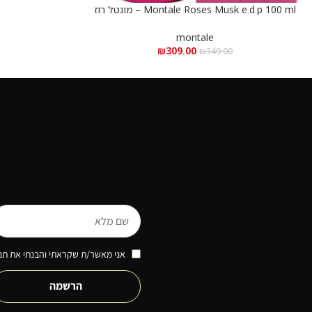
Montale Roses Musk e.d.p 100 ml – מונטל רוז
הוספה לסל
מאסק א.ד.פ 100 מ”ל
montale
₪
309.00
₪
349.00
אני מאשר/ת שקראתי והבנתי את תנא
הרשמה