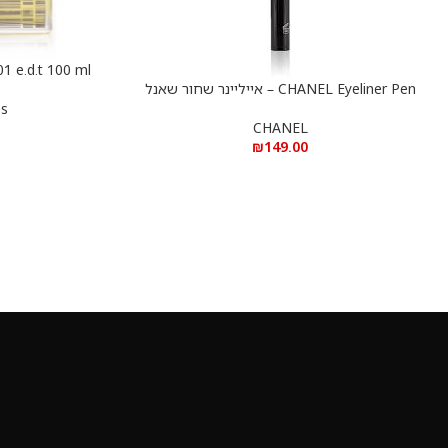
הוספה לסל
מולקולה 01 פסים א.ד.ט 0
CHANEL Eyeliner Pen – אייליינר שחור שאנל
הוספה לסל
es
CHANEL
₪
149.00