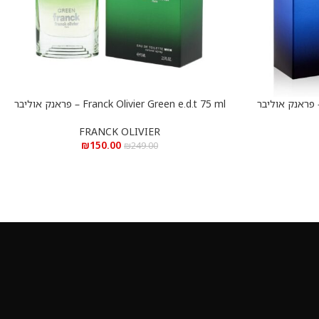
Franck Olivier Blue e.d.t  – פראנק אוליבר
Franck Olivier Green e.d.t 75 ml – פראנק אוליבר
הוספה לסל
גרין א.ד.ט 75 מ”ל
FRANCK OLIVIER
₪
150.00
₪
249.00