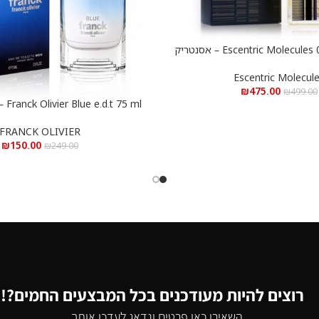
Escentric Molecules 01 e.d.t 100 ml – אסנטריק
10 מ”ל
Escentric Molecul
₪
475.00
₪
499.00
75 ml
הוספה לסל
בלו א.ד.ט 75 מ”ל
FRANCK OLIVIER
₪
150.00
₪
249.00
רוצים להיות מעודכנים בכל המבצעים החמים?!
השאירו כאן פרטים ונדאג לעדכן אותך...