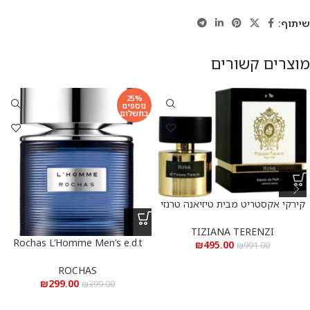
שיתוף:
מוצרים קשורים
25%
נוספים
בתשלום
קירקי אקסטריט מבית טיזיאנה טרנזי
א.ד.פ 100 מ”ל Kirke Extrait De
Parfum 100 ml
TIZIANA TERENZI
Rochas L’Homme Men’s e.d.t
₪
495.00
₪
991.00
100 ml – רושאס ל’הום לגבר א.ד.ט
100 מ”ל
ROCHAS
₪
299.00
₪
399.00