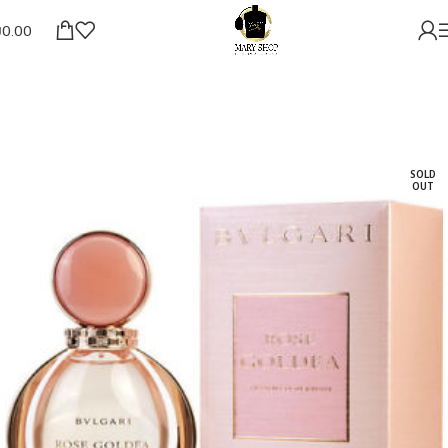
₪
0.00
SOLD
OUT