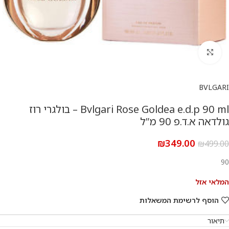
להגדלת התמונה
BVLGARI
Bvlgari Rose Goldea e.d.p 90 ml – בולגרי רוז
גולדאה א.ד.פ 90 מ”ל
₪
349.00
₪
499.00
90
המלאי אזל
הוסף לרשימת המשאלות
תיאור