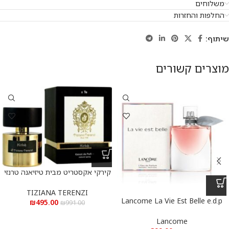
משלוחים
החלפות והחזרות
שיתוף:
מוצרים קשורים
קירקי אקסטריט מבית טיזיאנה טרנזי
א.ד.פ 100 מ”ל Kirke Extrait De
Parfum 100 ml
TIZIANA TERENZI
Lancome La Vie Est Belle e.d.p
₪
495.00
₪
991.00
100 ml – לנקום לה ויה בל א.ד.פ
100 מ”ל
Lancome