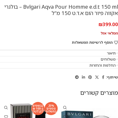
Bvlgari Aqva Pour Homme e.d.t 150 ml – בולגרי
אקווה פיור הום א.ד.ט 150 מ”ל
₪
399.00
המלאי אזל
הוסף לרשימת המשאלות
תיאור
משלוחים
החלפות והחזרות
שיתוף:
מוצרים קשורים
25%
2בשמים
נוספים
ב-100 ₪
בתשלום
OUTLET