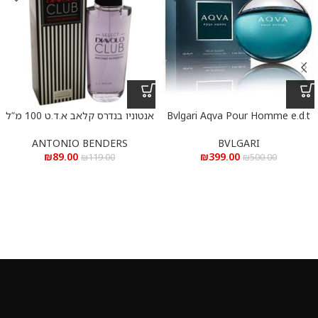
Bvlgari Aqva Pour Homme e.d.t
אנטוניו בנדרס קלאב א.ד.ט 100 מ”ל
100 ml – בולגרי אקווה פיור הום
א.ד.ט 100 מ”ל
ANTONIO BENDERS
BVLGARI
₪
89.00
₪
399.00
₪
119.00
₪
500.00