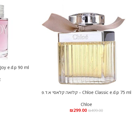
הוספה לסל
R
Chloe Classic e.d.p 75 ml – קלואה קלאסי א.ד.פ
הוספה לסל
75 מ”ל
Chloe
₪
299.00
₪
499.00