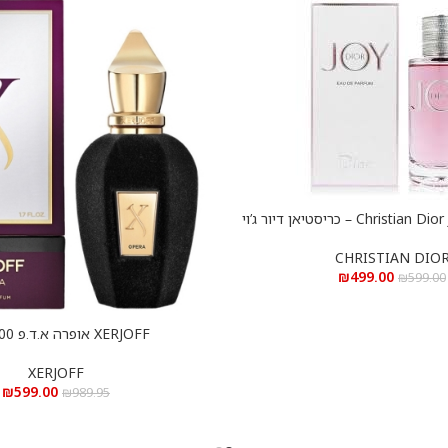
Christian Dior Joy e.d.p 90 ml – כריסטיאן דיור ג’וי
א.ד.פ 90 מ”ל
CHRISTIAN DIO
₪
499.00
₪
599.00
XERJOFF אופרה א.ד.פ 100 מ”ל
הוספה לסל
XERJOFF
₪
599.00
₪
989.95