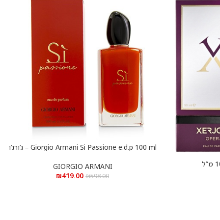
Giorgio Armani Si Passione e.d.p 100 ml – ג’ורג’ו
הוספה לסל
ארמני סי פסיון א.ד.פ 100 מ”ל
GIORGIO ARMANI
₪
419.00
₪
598.00