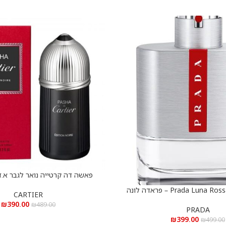
פאשה דה קרטייה נואר לגבר א.ד.ט 100 
הוספה לסל
Prada Luna Rossa e.d.t 100 ml – פראדה לונה
CARTIER
סה א.ד.ט 100 מ”ל
₪
390.00
₪
489.00
PRADA
₪
399.00
₪
499.00