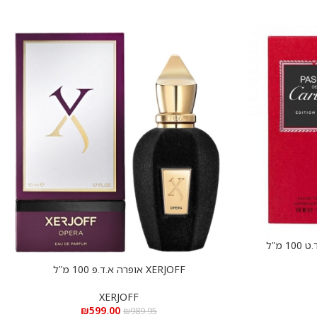
מ”ל
XERJOFF אופרה א.ד.פ 100 מ”ל
הוספה לסל
XERJOFF
₪
599.00
₪
989.95