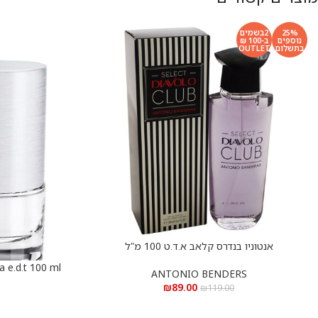
25%
2בשמים
נוספים
ב-100 ₪
בתשלום
OUTLET
אנטוניו בנדרס קלאב א.ד.ט 100 מ”ל
הוספה לסל
הוספה לסל
ANTONIO BENDERS
רו
₪
89.00
₪
119.00