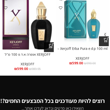
Xerjoff Erba Pura e.d.p 100 ml –
אקסרג’וף ארבה פורה א.ד.פ 100 מ”ל
XERJOFF אופרה א.ד.פ 100 מ”ל
XERJOFF
₪
599.00
₪
990.00
XERJOFF
₪
599.00
₪
989.95
רוצים להיות מעודכנים בכל המבצעים החמים?!
השאירו כאן פרטים ונדאג לעדכן אותך...