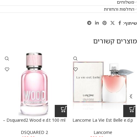
משלוחים
החלפות והחזרות
שיתוף:
מוצרים קשורים
Dsquared2 Wood e.d.t 100 ml –
Lancome La Vie Est Belle e.d.p
100 ml – לנקום לה ויה בל א.ד.פ
דיסקווארד ווד א.ד.ט 100 מ”ל
100 מ”ל
DSQUARED 2
Lancome