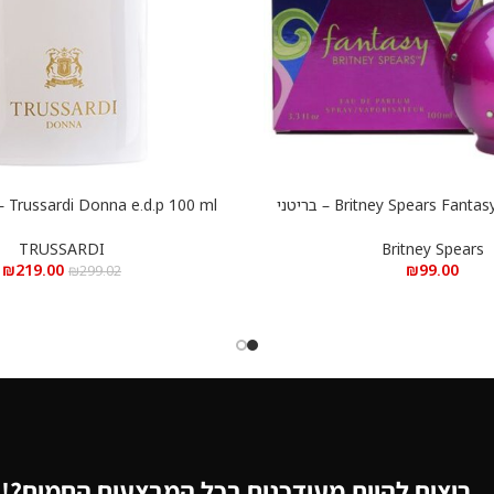
Britney Spears Fantasy e.d.p 100 ml – בריטני
0 ml
הוספה לסל
פנטזי א.ד.פ 100 מ”ל
א.ד.פ 100 מ”ל
TRUSSARDI
Britney Spears
₪
219.00
₪
99.00
₪
299.02
רוצים להיות מעודכנים בכל המבצעים החמים?!