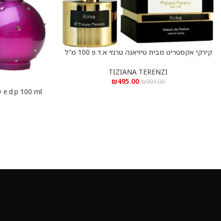
קירקי אקסטריט מבית טיזיאנה טרנזי א.ד.פ 100 מ”ל
הוספה לסל
Kirke Extrait De Parfum 100 ml
TIZIANA TERENZI
₪
495.00
₪
991.00
הוספה לסל
ספירס 