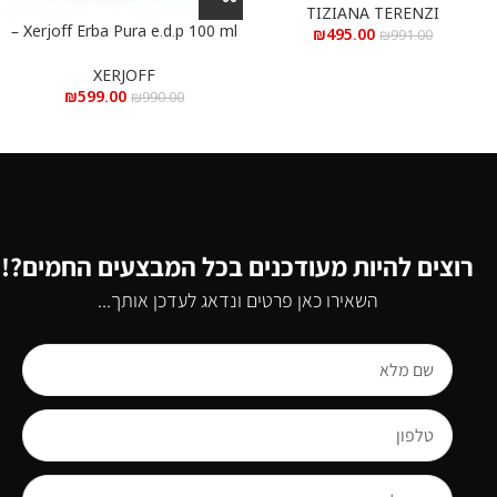
Parfum 100 ml
TIZIANA TERENZI
Xerjoff Erba Pura e.d.p 100 ml –
₪
495.00
₪
991.00
אקסרג’וף ארבה פורה א.ד.פ 100 מ”ל
XERJOFF
₪
599.00
₪
990.00
רוצים להיות מעודכנים בכל המבצעים החמים?!
השאירו כאן פרטים ונדאג לעדכן אותך...