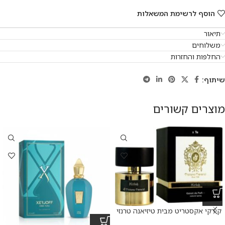
הוסף לרשימת המשאלות
תיאור
משלוחים
החלפות והחזרות
שיתוף:
מוצרים קשורים
קירקי אקסטריט מבית טיזיאנה טרנזי
א.ד.פ 100 מ”ל Kirke Extrait De