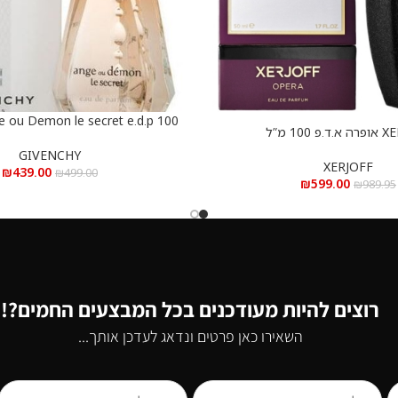
e ou Demon le secret e.d.p 100
הוספה לסל
 100 מ”ל
ml – ג’יבנשי אנג’ או דמון לה סיקרט א.ד.פ 100 מ”ל
GIVENCHY
XERJOFF
₪
439.00
₪
499.00
₪
599.00
₪
989.95
רוצים להיות מעודכנים בכל המבצעים החמים?!
השאירו כאן פרטים ונדאג לעדכן אותך...