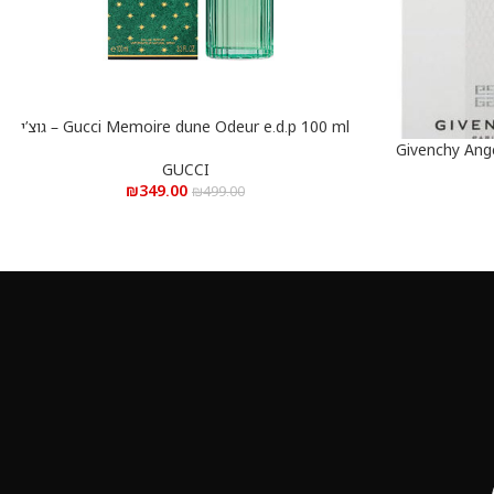
Gucci Memoire dune Odeur e.d.p 100 ml – גוצ’י
הוספה לסל
ממורי דיון אודור א.ד.פ 100 מ”ל
Givenchy Ang
GUCCI
₪
349.00
₪
499.00