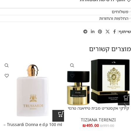
משלוחים
החלפות והחזרות
שיתוף:
מוצרים קשורים
קירקי אקסטריט מבית טיזיאנה טרנזי
א.ד.פ 100 מ”ל Kirke Extrait De
Parfum 100 ml
TIZIANA TERENZI
Trussardi Donna e.d.p 100 ml –
₪
495.00
₪
991.00
טרוסרדי דונה א.ד.פ 100 מ”ל