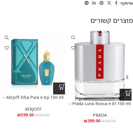
שיתוף:
מוצרים קשורים
Xerjoff Erba Pura e.d.p 100 ml –
אקסרג’וף ארבה פורה א.ד.פ 100 מ”ל
Prada Luna Rossa e.d.t 100 ml –
XERJOFF
פראדה לונה רוסה א.ד.ט 100 מ”ל
₪
599.00
PRADA
₪
990.00
₪
399.00
₪
499.00