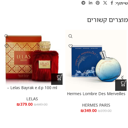
שיתוף:
מוצרים קשורים
Lelas Bayrak e.d.p 100 ml –
לילאס באיראק א.ד.פ 100 מ”ל
Hermes Lombre Des Merveilles
LELAS
e.d.p 50 ml – הרמס אמבר דה
₪
379.00
מארווילס א.ד.פ 50 מ”ל
₪
449.00
HERMES PARIS
₪
349.00
₪
399.00