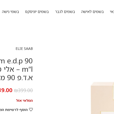
אי
בשמים לאישה
בשמים לגבר
בשמים יוניסקס
בשמי נישה
ELIE SAAB
m e.d.p 90
m”l – אל
א.ד.פ 90 מ”ל
39.00
₪
399.00
המלאי אזל
הוסף לרשימת המ