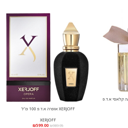
Chloe Clas – קלואה קלאסי א.ד.פ
XERJOFF אופרה א.ד.פ 100 מ”ל
הוספה לסל
XERJOFF
₪
599.00
₪
989.95