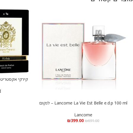
הוספה לסל
 100 ml
I
Lancome La Vie Est Belle e.d.p 100 ml – לנקום
הוספה לסל
לה ויה בל א.ד.פ 100 מ”ל
Lancome
₪
399.00
₪
691.00