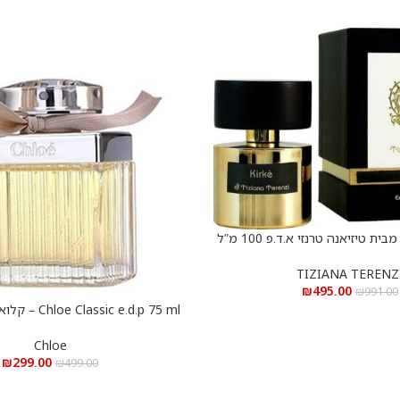
קירקי אקסטריט מבית טיזיאנה טרנזי א.ד.פ 100 מ”ל
Kirke Extrait De Parfum
TIZIANA TERENZ
₪
495.00
₪
991.00
sic e.d.p 75 ml
הוספה לסל
75 מ”ל
Chloe
₪
299.00
₪
499.00