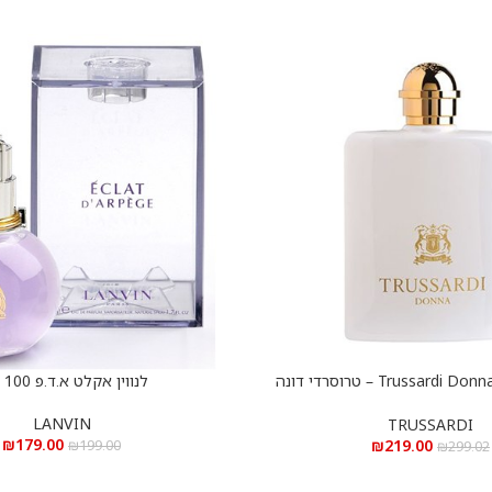
Trussardi Donna e.d.p 100 ml – טרוסרדי דונה
לנווין אקלט א.ד.פ 100 מ”ל
הוספה לסל
א.ד.פ 100 מ”ל
LANVIN
TRUSSARDI
₪
179.00
₪
219.00
₪
199.00
₪
299.02