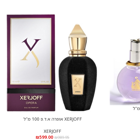
XERJOFF אופרה א.ד.פ 100 מ”ל
הוספה לסל
XERJOFF
₪
599.00
₪
989.95