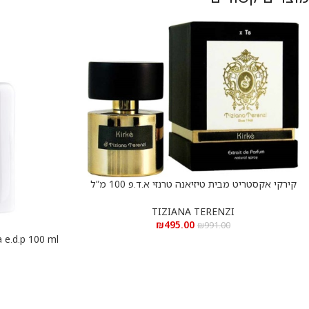
קירקי אקסטריט מבית טיזיאנה טרנזי א.ד.פ 100 מ”ל
הוספה לסל
Kirke Extrait De Parfum 100 ml
TIZIANA TERENZI
₪
495.00
₪
991.00
הוספה לסל